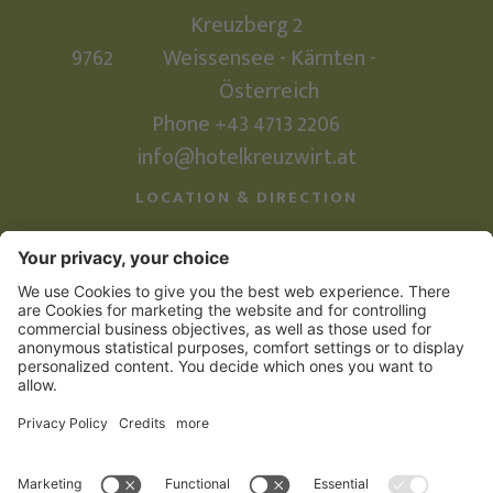
Kreuzberg 2
9762
Weissensee - Kärnten -
Österreich
Phone
+43 4713 2206
info@hotelkreuzwirt.at
LOCATION & DIRECTION