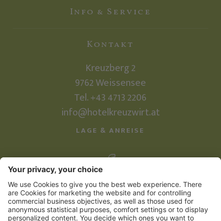
Info & Service
Kontakt
Kreuzberg 2
9762
Weissensee
Tel.
+43 4713 2206
info@hotelkreuzwirt.at
LAGE & ANREISE