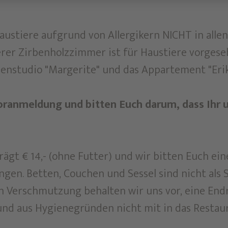
Haustiere aufgrund von Allergikern NICHT in all
serer Zirbenholzzimmer ist für Haustiere vorgese
ienstudio "Margerite" und das Appartement "Erik
ranmeldung und bitten Euch darum, dass Ihr un
ägt € 14,- (ohne Futter) und wir bitten Euch ei
n. Betten, Couchen und Sessel sind nicht als S
ch Verschmutzung behalten wir uns vor, eine En
nd aus Hygienegründen nicht mit in das Restaur