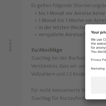
Es gelten folgende Stornierungs
bis 1 Monat vor Anreise kein
1 Monat bis 1 Woche vor Anre
in der letzten Woche vor Anr
verspätete Anreise/vorzeiti
MENÜ
Zu/Abschläge
Zuschlag bei der Buchung eines Do
Verständnis, dass wir unsere Sui
Vollzahlern und 1-2 Kindern vermi
Für nicht konsumierte Verwöhnpe
Zuschlag für Kurzaufenthalte € 10,