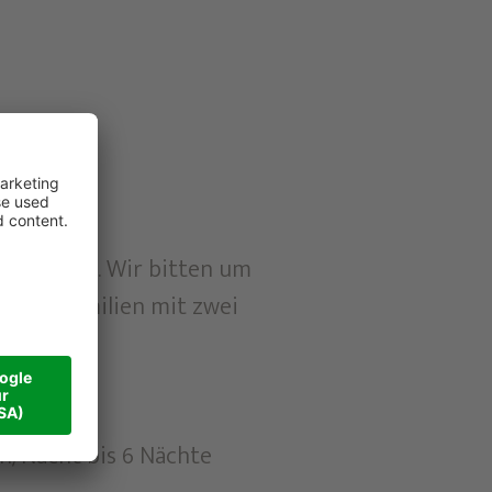
ZS: € 30,-. Wir bitten um
ur an Familien mit zwei
gebracht.
on/Nacht bis 6 Nächte