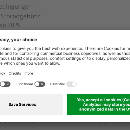
bedingungen:
e Stornogebühr
ise 70 %
eise 90 %
ge Abreise 90%
ppelzimmers mit nur einem Vollzahler HS: € 50,- 
ten, Appartements, Studios und Familienzimmer n
eten.
nsion werden € 10,-/Erwachsenen/Tag in Abzug 
- pro Person/Nacht bis 3 Nächten; € 5,- pro Pers