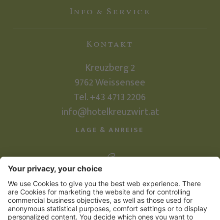
Info & Service
Kontakt
Kreuzberg 2
9762
Weissensee
Tel. +43 4713 2206
info@hotelkreuzwirt.at
LAGE & ANREISE