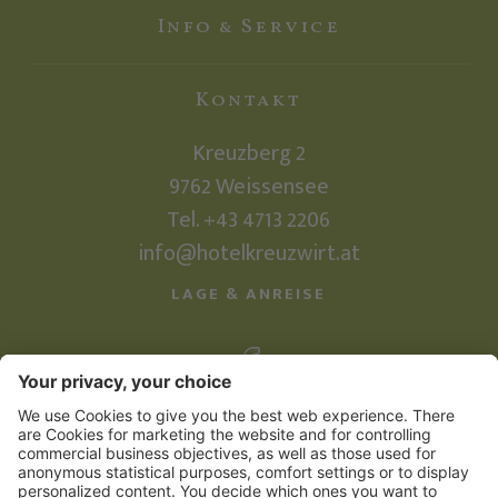
Info & Service
Kontakt
Kreuzberg 2
9762
Weissensee
Tel. +43 4713 2206
info@hotelkreuzwirt.at
LAGE & ANREISE