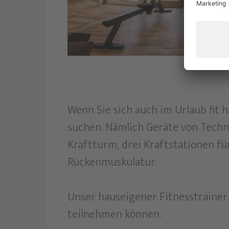
Wenn Sie sich auch im Urlaub fit 
suchen. Nämlich Geräte von Techno
Kraftturm, drei Kraftstationen f
Rückenmuskulatur.
Unser hauseigener Fitnesstrainer 
teilnehmen können.