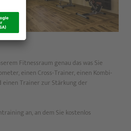
 unserem Fitnessraum genau das was Sie
ometer, einen Cross-Trainer, einen Kombi-
 einen Trainer zur Stärkung der
training an, an dem Sie kostenlos