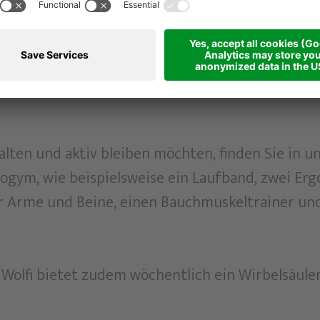
halten und aktiv bleiben möchten, finden Sie in
gym, wie beispielsweise ein Laufband, zwei Erg
ür Arme und Beine, einen Bauchmuskeltrainer und
Wolfi bietet zudem wöchentlich ein Wirbelsäulen