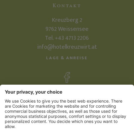
Kontakt
Kreuzberg 2
9762
Weissensee
Tel.
+43 4713 2206
info@hotelkreuzwirt.at
LAGE & ANREISE