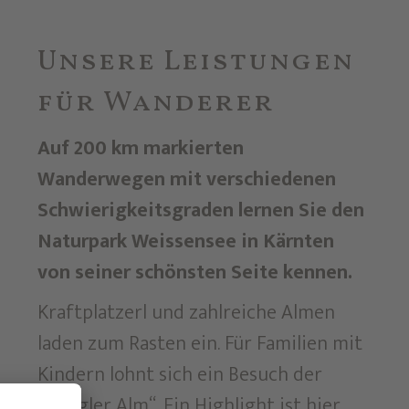
Unsere Leistungen
für Wanderer
Auf 200 km markierten
Wanderwegen mit verschiedenen
Schwierigkeitsgraden lernen Sie den
Naturpark Weissensee in Kärnten
von seiner schönsten Seite kennen.
Kraftplatzerl und zahlreiche Almen
laden zum Rasten ein. Für Familien mit
Kindern lohnt sich ein Besuch der
„Naggler Alm“. Ein Highlight ist hier