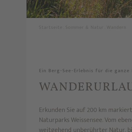
Startseite
.
Sommer & Natur
.
Wandern
Ein Berg-See-Erlebnis für die ganze 
WANDERURLAU
Erkunden Sie auf 200 km markier
Naturparks Weissensee. Vom ebene
weitgehend unberührter Natur, bi