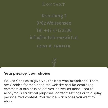
Kontakt
Kreuzberg 2
9762
Weissensee
Tel.
+43 4713 2206
info@hotelkreuzwirt.at
LAGE & ANREISE