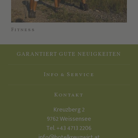
Fitness
We
GARANTIERT GUTE NEUIGKEITEN
Info & Service
Kontakt
Kreuzberg 2
9762
Weissensee
Tel.
+43 4713 2206
info@hotelkreuzwirt.at