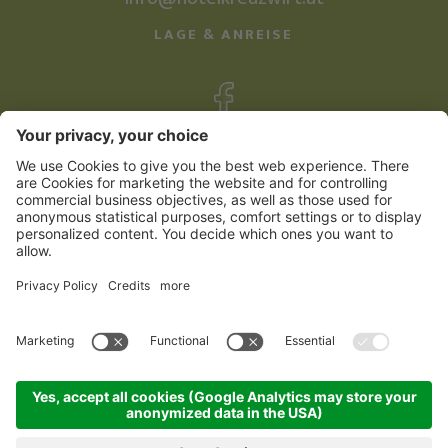
LAGE & ANREISE
©
2026
Familienhotel Kreuzwirt
Impressum
Sitemap
Datenschutzerklärung
Cookie Einstellungen
produced by