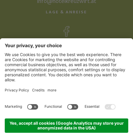
info@hotelkreuzwirt.at
LAGE & ANREISE
©
2026
Familienhotel Kreuzwirt
Impressum
Sitemap
Datenschutzerklärung
Cookie Einstellungen
produced by