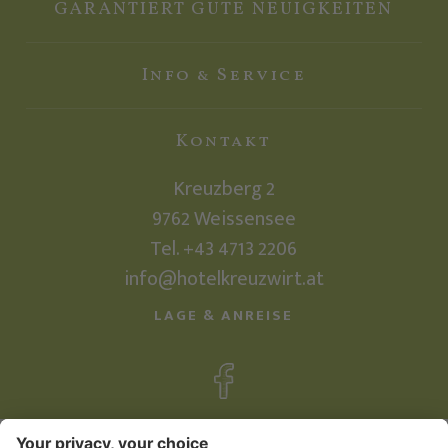
GARANTIERT GUTE NEUIGKEITEN
Info & Service
Kontakt
Kreuzberg 2
9762
Weissensee
Tel.
+43 4713 2206
info@hotelkreuzwirt.at
LAGE & ANREISE