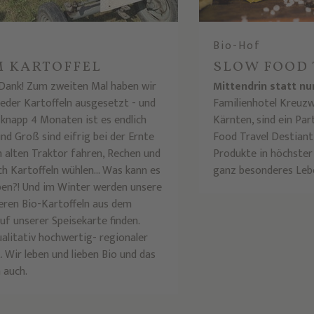
Bio-Hof
M KARTOFFEL
SLOW FOOD 
 Dank! Zum zweiten Mal haben wir
Mittendrin statt nu
ieder Kartoffeln ausgesetzt - und
Familienhotel Kreuzw
 knapp 4 Monaten ist es endlich
Kärnten, sind ein Par
und Groß sind eifrig bei der Ernte
Food Travel Destiant
m alten Traktor fahren, Rechen und
Produkte in höchster
ch Kartoffeln wühlen... Was kann es
ganz besonderes Leb
en?! Und im Winter werden unsere
keren Bio-Kartoffeln aus dem
uf unserer Speisekarte finden.
ualitativ hochwertig- regionaler
. Wir leben und lieben Bio und das
 auch.