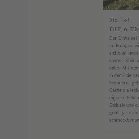
Bio-Hof
DIE 0 K
Der Ernte sei
im Frühjahr w
siehe da, nach
soweit. Klein 
dabei. Mit de
in der Erde na
Schöneres geb
Gäste die lec
eigenen Feld a
Exklusiv und q
geht gar nicht
schmeckt man