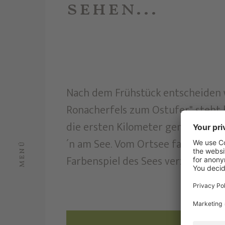
sehen...
Nach dem Frühstück entscheiden 
Ronacherfels zum Ostufer" steht
die ersten Kilometer gemütlich mi
´n am See. Vom Ortsee fahren wir
MENÜ
Farbenspiel des Sees verzaubern.