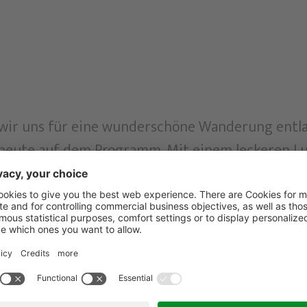
wir uns für eine wunderschöne Wanderung entl
 heute auf dem Programm. Mit einem leckeren L
t dem Naturparkbus. Der 8,8 Kilometer lange Slo
 gemütlich mit der Weissensee Schifffahrt nach