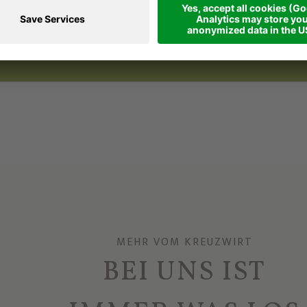
en Freunden gefallen?
nd lassen Sie auch diese ein wenig Urlaubsluft s
MEHR VOM KREUZWIRT
BEI UNS IST