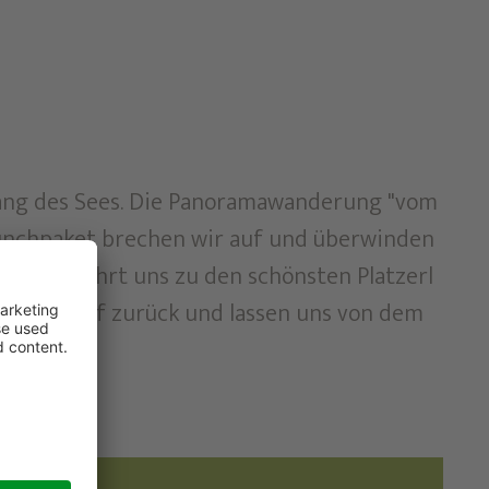
ang des Sees. Die Panoramawanderung "vom
unchpaket brechen wir auf und überwinden
w Trail führt uns zu den schönsten Platzerl
 Techendorf zurück und lassen uns von dem