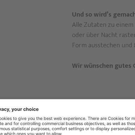
Und so wird’s gemach
Alle Zutaten zu einem 
oder über Nacht rasten
Form ausstechen und 8
Wir wünschen gutes 
en Freunden gefallen?
nd lassen Sie auch diese ein wenig Urlaubsluft s