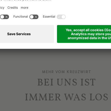
MEHR VOM KREUZWIRT
BEI UNS IST
IMMER WAS LOS