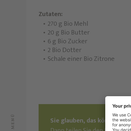
Zutaten:
270 g Bio Mehl
20 g Bio Butter
6 g Bio Zucker
2 Bio Dotter
Schale einer Bio Zitrone
MENÜ
Sie glauben, das könnte Ihr
Dann teilen Sie den Beitrag u