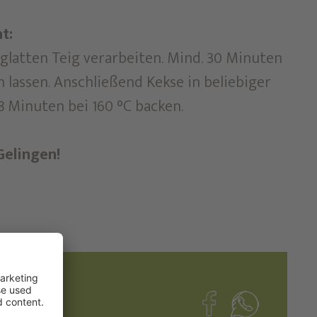
t:
glatten Teig verarbeiten. Mind. 30 Minuten
 lassen. Anschließend Kekse in beliebiger
 Minuten bei 160 °C backen.
Gelingen!
chnuppern.