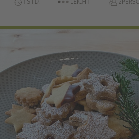
1 STD.
LEICHT
2PERS