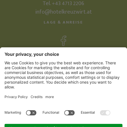
Tel. +43 4713 2206
info@hotelkreuzwirt.at
LAGE & ANREISE
©
2026
Familienhotel Kreuzwirt
Impressum
Sitemap
Datenschutzerklärung
Cookie Einstellungen
produced by