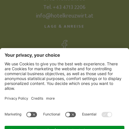
Tel.
+43 4713 2206
info@hotelkreuzwirt.at
LAGE & ANREISE
©
2026
Familienhotel Kreuzwirt
Impressum
Sitemap
Datenschutzerklärung
Cookie Einstellungen