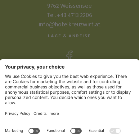
9762
Weissensee
Tel.
+43 4713 2206
info@hotelkreuzwirt.at
LAGE & ANREISE
©
2026
Familienhotel Kreuzwirt
Impressum
Sitemap
Datenschutzerklärung