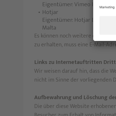
Eigentümer: Vimeo Inc., 555 W
Hotjar
Eigentümer: Hotjar Ltd, Level 2
Malta
Es können noch weitere externe In
zu erhalten, muss eine E-Mail-Adr
Links zu Internetauftritten Dritt
Wir weisen darauf hin, dass die W
nicht im Sinne der vorliegenden 
Aufbewahrung und Löschung de
Die über diese Website erhobenen
Besucher zum Erhalt von Informat