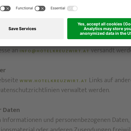
est 18th Street, New York, New York 10011
, St Julian’s Business Centre, 3, Elia Zammit Stre
halte über Widgets und iFrames geladen werden.
esse an
versandt werd
INFO@HOTELKREUZWIRT.AT
er
ebseite
Links auf ander
WWW.HOTELKREUZWIRT.AT
Datenschutzrichtlinien verwaltet werden.
r Daten
 Informationen und personenbezogenen Daten, in
ionsmaterial oder anderen Zusendungen freiwilli