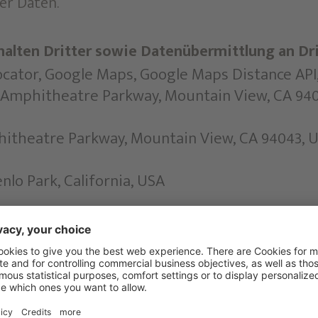
er Daten.
halten Dritter sowie Datenübermittlung an Dr
Locator, Google Maps, Google Maps Distance A
0 Amphitheatre Parkway, Mountain View, CA 94
hitheatre Parkway, Mountain View, CA 94043, 
nlo Park, California, USA
nlo Park, California, USA
ional Company, One Cumberland Place, Fenian S