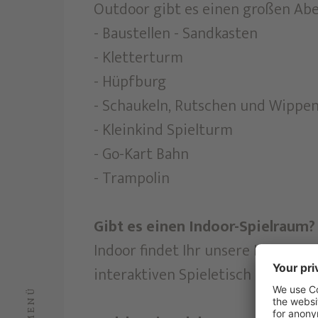
Outdoor gibt es einen großen Abe
- Baustellen - Sandkasten
- Kletterturm
- Hüpfburg
- Schaukeln, Rutschen und Wippe
- Kleinkind Spielturm
- Go-Kart Bahn
- Trampolin
Gibt es einen Indoor-Spielraum?
Indoor findet Ihr unsere Kinderwe
interaktiven Spieletisch
MENÜ