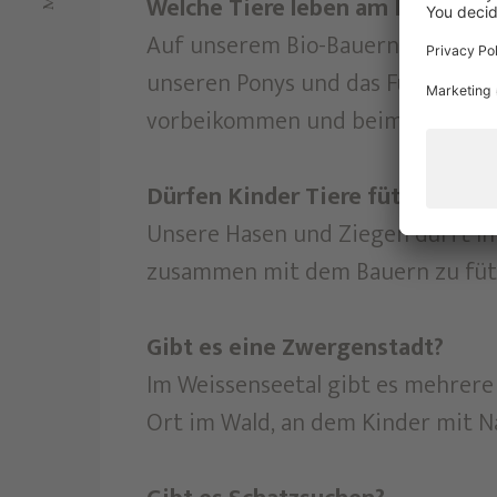
Welche Tiere leben am Bauernho
Auf unserem Bio-Bauernhof leben 
unseren Ponys und das Füttern de
vorbeikommen und beim Füttern d
Dürfen Kinder Tiere füttern?
Unsere Hasen und Ziegen dürft Ih
zusammen mit dem Bauern zu füt
Gibt es eine Zwergenstadt?
Im Weissenseetal gibt es mehrere 
Ort im Wald, an dem Kinder mit Na