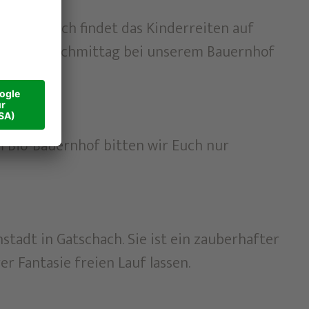
wöchentlich findet das Kinderreiten auf
glich am Nachmittag bei unserem Bauernhof
m Bio-Bauernhof bitten wir Euch nur
stadt in Gatschach. Sie ist ein zauberhafter
r Fantasie freien Lauf lassen.