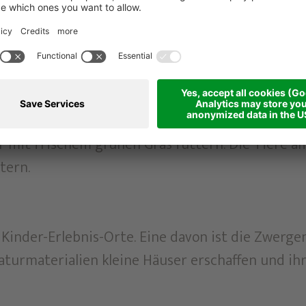
f?
Kühe, Pferde, Hasen, Ziegen und Katzen. Einmal 
r Tiere am Bauernhof statt. Gerne könnt ihr tä
er Tiere zuschauen und mithelfen.
r mit frischem grünen Gras füttern. Die Tiere a
tern.
Kinder-Erlebnis-Orte. Eine davon ist die Zwergen
turmaterialien kleine Häuser erschaffen und ihre