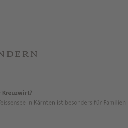
indern
r Kreuzwirt?
issensee in Kärnten ist besonders für Familien m