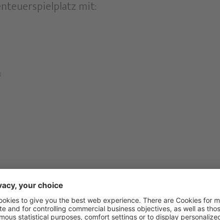
nteuerspielplatz mit:
n
lt mit Bastelraum, Soft-Play-Anlage, Kino Raum, 