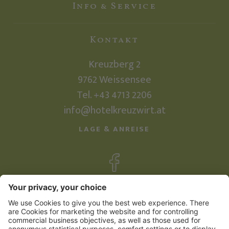
Info & Service
Kontakt
Kreuzberg 2
9762
Weissensee
Tel.
+43 4713 2206
info@hotelkreuzwirt.at
LAGE & ANREISE