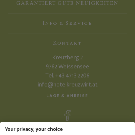
GARANTIERT GUTE NEUIGKEITEN
Info & Service
Kontakt
Kreuzberg 2
9762
Weissensee
Tel.
+43 4713 2206
info@hotelkreuzwirt.at
LAGE & ANREISE