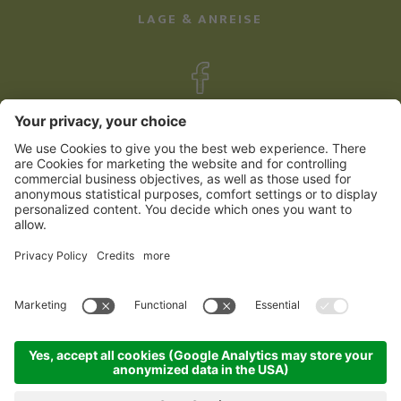
LAGE & ANREISE
©
2026
Familienhotel Kreuzwirt
Impressum
Sitemap
Datenschutzerklärung
Cookie Einstellungen
produced by