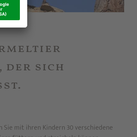
urmeltier
 der sich
st.
n Sie mit ihren Kindern 30 verschiedene