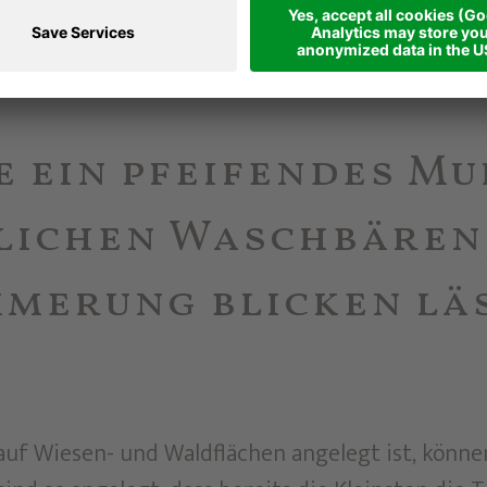
e ein pfeifendes M
lichen Waschbären,
merung blicken läs
auf Wiesen- und Waldflächen angelegt ist, könne