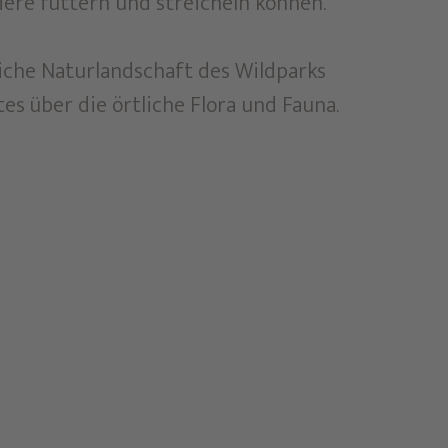
iere füttern und streicheln können.
liche Naturlandschaft des Wildparks
s über die örtliche Flora und Fauna.