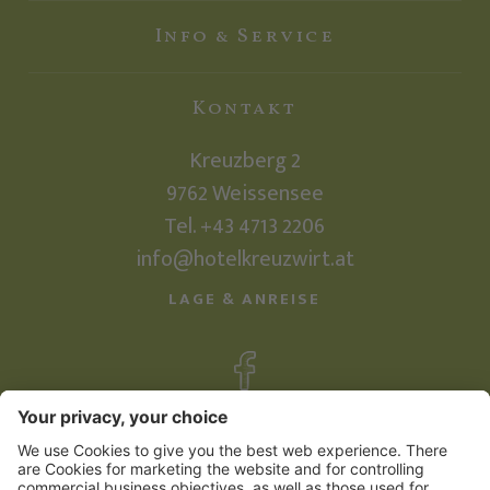
Info & Service
Kontakt
Kreuzberg 2
9762
Weissensee
Tel.
+43 4713 2206
info@hotelkreuzwirt.at
LAGE & ANREISE