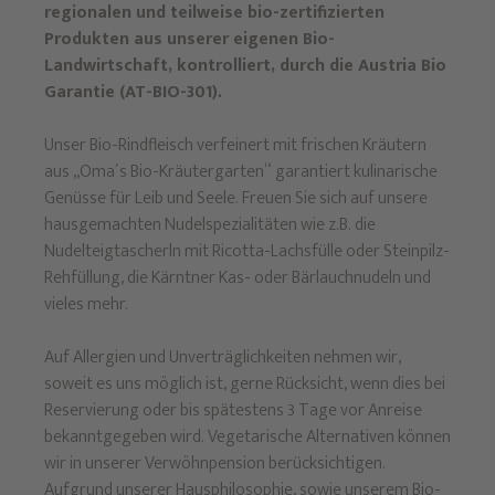
regionalen und teilweise bio-zertifizierten
Produkten aus unserer eigenen Bio-
Landwirtschaft, kontrolliert, durch die Austria Bio
Garantie (AT-BIO-301).
Unser Bio-Rindfleisch verfeinert mit frischen Kräutern
aus „Oma´s Bio-Kräutergarten“ garantiert kulinarische
Genüsse für Leib und Seele. Freuen Sie sich auf unsere
hausgemachten Nudelspezialitäten wie z.B. die
Nudelteigtascherln mit Ricotta-Lachsfülle oder Steinpilz-
Rehfüllung, die Kärntner Kas- oder Bärlauchnudeln und
vieles mehr.
Auf Allergien und Unverträglichkeiten nehmen wir,
soweit es uns möglich ist, gerne Rücksicht, wenn dies bei
Reservierung oder bis spätestens 3 Tage vor Anreise
bekanntgegeben wird. Vegetarische Alternativen können
wir in unserer Verwöhnpension berücksichtigen.
Aufgrund unserer Hausphilosophie, sowie unserem Bio-