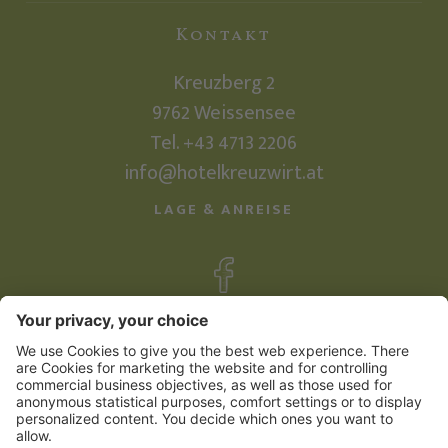
Kontakt
Kreuzberg 2
9762
Weissensee
Tel.
+43 4713 2206
info@hotelkreuzwirt.at
LAGE & ANREISE